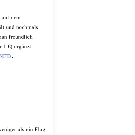
t auf dem
hält und nochmals
man freundlich
r 1 €) ergänzt
 NFTs
.
weniger als ein Flug