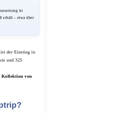
ussetzung ist
l erhält – etwa über
st der Einstieg in
kte und 325
 Kollektion von
ptrip?