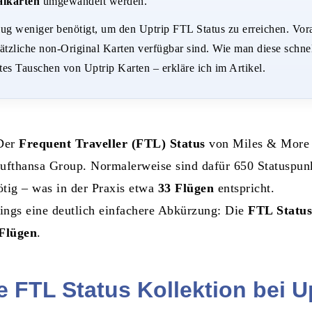
alkarten
umgewandelt werden.
ug weniger benötigt, um den Uptrip FTL Status zu erreichen. Vora
sätzliche non-Original Karten verfügbar sind. Wie man diese schnel
es Tauschen von Uptrip Karten – erkläre ich im Artikel.
Der
Frequent Traveller (FTL) Status
von Miles & More i
Lufthansa Group. Normalerweise sind dafür 650 Statuspun
ötig – was in der Praxis etwa
33 Flügen
entspricht.
ings eine deutlich einfachere Abkürzung: Die
FTL Status
 Flügen
.
e FTL Status Kollektion bei U