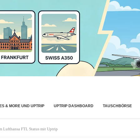
ES & MORE UND UPTRIP
UPTRIP DASHBOARD
TAUSCHBÖRSE
m Lufthansa FTL Status mit Uptrip